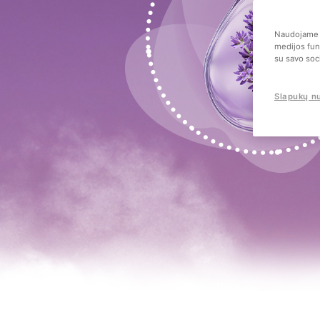
Naudojame s
medijos funk
su savo soci
Slapukų n