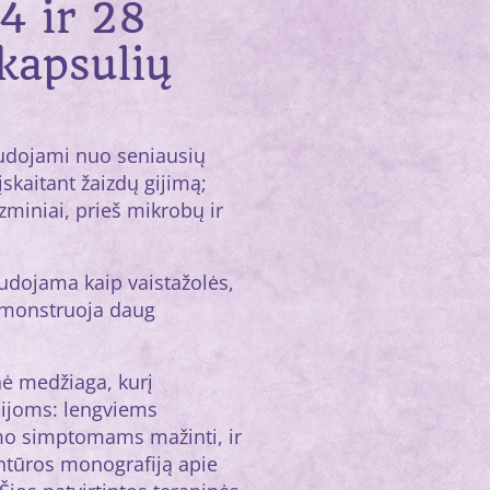
4 ir 28
kapsulių
udojami nuo seniausių
 įskaitant žaizdų gijimą;
zminiai, prieš mikrobų ir
udojama kaip vaistažolės,
 demonstruoja daug
nė medžiaga, kurį
ijoms: lengviems
imo simptomams mažinti, ir
ntūros monografiją apie