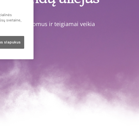
iejaus.
ialinės
mūsų svetaine,
jusius simptomus ir teigiamai veikia
sus slapukus