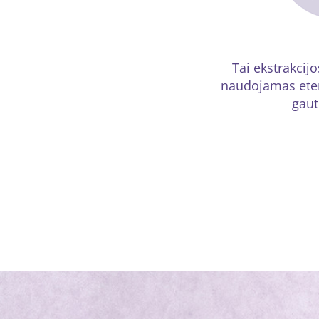
Tai ekstrakcij
naudojamas eter
gaut