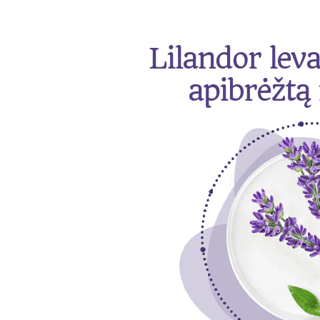
Lilandor lev
apibrėžtą