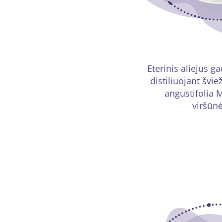
Eterinis aliejus 
distiliuojant švi
angustifolia M
viršūnė