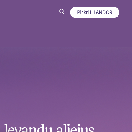
Pirkti LILANDOR
 levandų aliejus