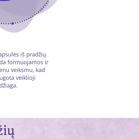
apsulės iš pradžių
ada formuojamos ir
enu veiksmu, kad
gota veiklioji
džiaga.
žių