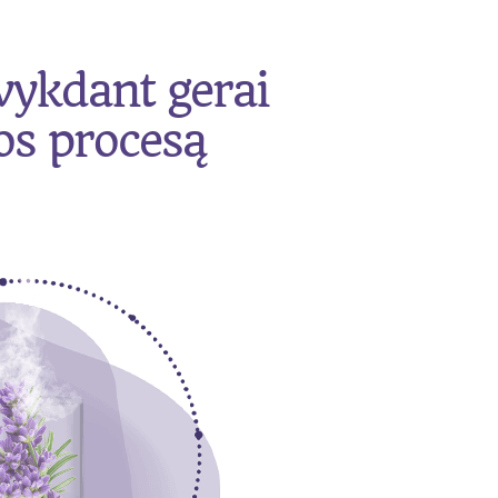
vykdant gerai
os procesą