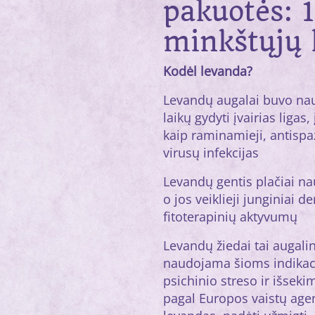
pakuotės: 1
minkštųjų 
Kodėl levanda?
Levandų augalai buvo na
laikų gydyti įvairias ligas,
kaip raminamieji, antispa
virusų infekcijas
Levandų gentis plačiai na
o jos veiklieji junginiai
fitoterapinių aktyvumų
Levandų žiedai tai augali
naudojama šioms indikac
psichinio streso ir išsek
pagal Europos vaistų age