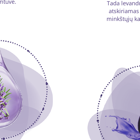
imtuve.
Tada levandų
atskiriamas
minkštųjų k