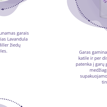
gaunamas garais
ežias Lavandula
iller žiedų
les.
Garas gamina
katile ir per d
patenka į garų 
medžiag
supakuojamos
ti