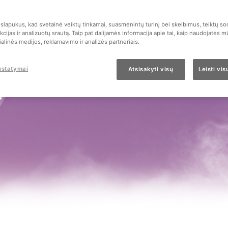
Lilandor sudėtyje yra 80 mg levandų al
lapukus, kad svetainė veiktų tinkamai, suasmenintų turinį bei skelbimus, teiktų soc
cijas ir analizuotų srautą. Taip pat dalijamės informacija apie tai, kaip naudojatės 
Levandų aliejus mažina su nerimu susi
alinės medijos, reklamavimo ir analizės partneriais.
sutrikusį miegą.
ustatymai
Atsisakyti visų
Leisti vi