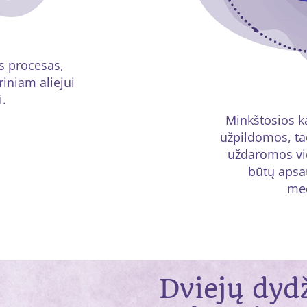
os procesas,
iniam aliejui
i.
Minkštosios k
užpildomos, t
uždaromos vi
būtų apsau
me
Dviejų dyd