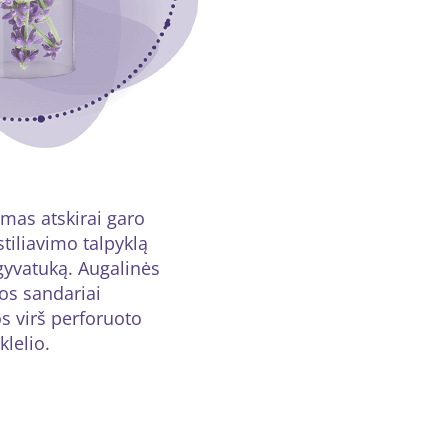
mas atskirai garo
istiliavimo talpyklą
gyvatuką. Augalinės
os sandariai
 virš perforuoto
nklelio.